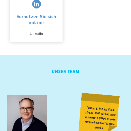
Vernetzen Sie sich
mit mir
LinkedIn
Unser Team
"GENIE IST IN DER
IDEE. DIE WIRKUNG
KOMMT JEDOCH VON
MASSNAHMEN." SIMON S
INEK