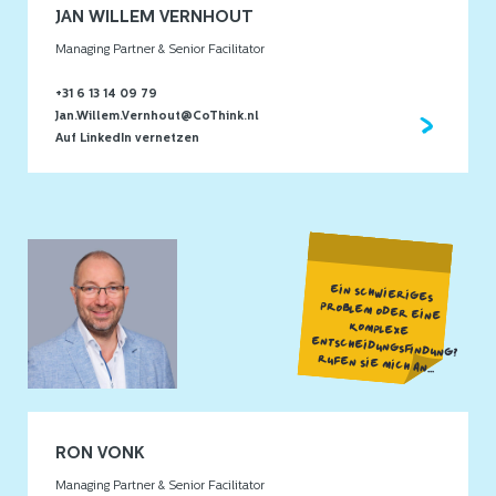
JAN WILLEM VERNHOUT
Managing Partner & Senior Facilitator
+31 6 13 14 09 79
Jan.Willem.Vernhout@CoThink.nl
Auf LinkedIn vernetzen
EIN SCHWIERIGES
PROBLEM ODER EINE
KOMPLEXE
ENTSCHEIDUNGSFINDUNG?
RUFEN SIE MICH AN...
RON VONK
Managing Partner & Senior Facilitator