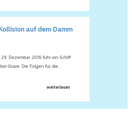
würden?
Kollision auf dem Damm
29. Dezember 2016 fuhr ein Schiff
ei Grave. Die Folgen für die
Hausboote waren groß. Der
 um 3 Meter, wodurch Schiffe
weiterlesen
, ihre Routen zu ändern und
 den niedrigen Wasserstand
n. Eine Notreparatur wurde am 24.
schlossen, wodurch sich der
ur in den Folgen und Symptomen