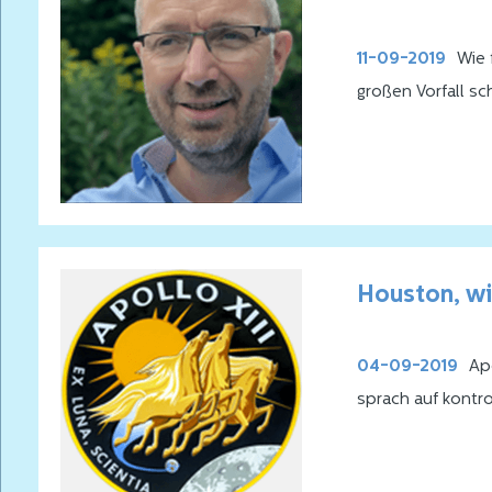
11-09-2019
Wie 
großen Vorfall sc
Ausfall der Notru
Themen, Ereignis
Eine höllische Au
nahm die Herausf
half KPN bei der 
Houston, wi
04-09-2019
Apo
sprach auf kontro
historischen Wor
Problem"
. Wie w