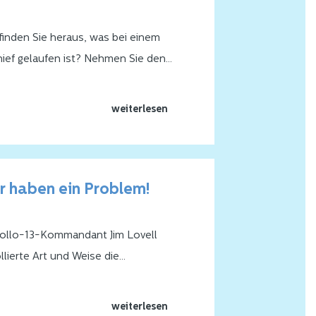
finden Sie heraus, was bei einem
hief gelaufen ist? Nehmen Sie den
fnummer 112 im Juni 2019; so viele
se und verschiedene Beteiligte.
weiterlesen
fgabe, das zu entwirren. Unser Ron
orderung mit Begeisterung an und
Analyse des 112-Notruf-Ausfalls.
r haben ein Problem!
llo-13-Kommandant Jim Lovell
llierte Art und Weise die
te:
"Houston, wir haben ein
äre es, wenn Sie dieses Problem mit
weiterlesen