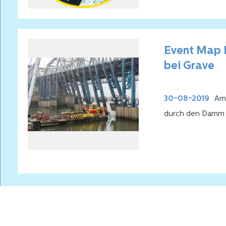
RATIO angehen 
Event Map 
bei Grave
30-08-2019
Am 
durch den Damm b
Schifffahrt und 
Wasserstand sank
gezwungen waren
Hausboote durch
beschädigt wurde
Januar 2017 abge
Schiffsverkehr n